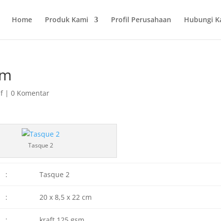
Home
Produk Kami
Profil Perusahaan
Hubungi K
cm
f
|
0 Komentar
Tasque 2
:
Tasque 2
:
20 x 8,5 x 22 cm
:
kraft 125 gsm