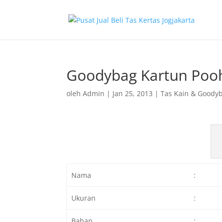
Goodybag Kartun Poo
oleh
Admin
|
Jan 25, 2013
|
Tas Kain & Goody
Nama
:
Ukuran
:
Bahan
: