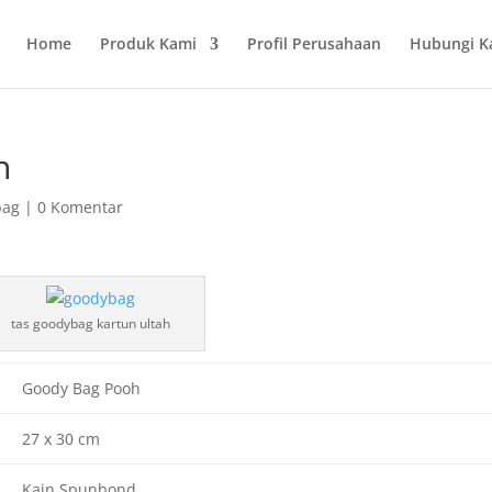
Home
Produk Kami
Profil Perusahaan
Hubungi K
h
bag
|
0 Komentar
tas goodybag kartun ultah
Goody Bag Pooh
27 x 30 cm
Kain Spunbond