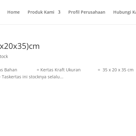
Home
Produk Kami
Profil Perusahaan
Hubungi K
35x20x35)cm
tock
Taskertas Bahan = Kertas Kraft Ukuran = 35 x 20 x 35 cm
rtas ini stocknya selalu...